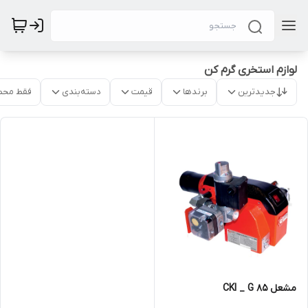
لوازم استخری گرم کن
جدیدترین
برندها
قیمت
دسته‌بندی
فقط محص
مشعل CKI _ G 85