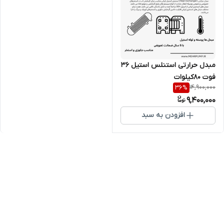
مبدل حرارتی استنلس استیل 36
فوت 80کیلوات
14,900,000
36
%
9,400,000
افزودن به سبد