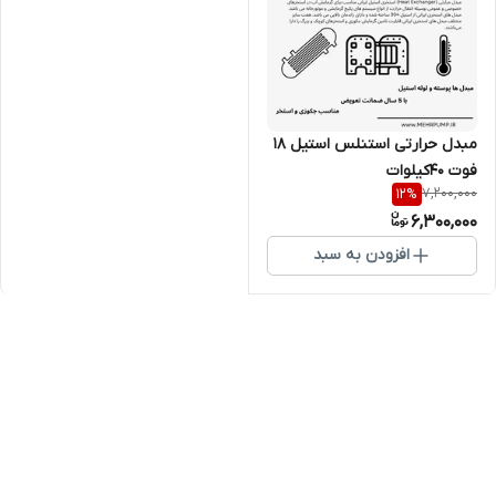
مبدل حرارتی استنلس استیل 18
فوت 40کیلوات
7,200,000
12
%
6,300,000
افزودن به سبد