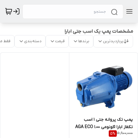
مشخصات پمپ یک اسب جتی ابارا
پربازدیدترین
برندها
قیمت
دسته‌بندی
فقط م
پمپ تک پروانه جتی 1 اسب
تکفاز ابارا اکونومی AGA ECO 1.00
16,900,000
5
%
M(L)