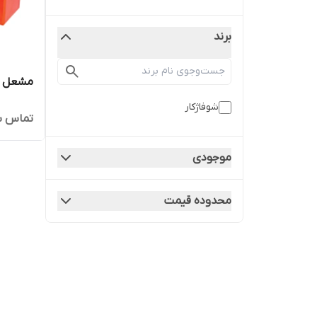
برند
مشعل CKI _ G 260
شوفاژكار
تماس ب
موجودی
محدوده قیمت