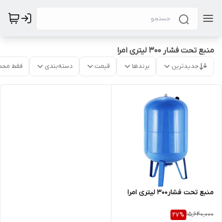
منبع تحت فشار 300 لیتری امرا
جدیدترین
برندها
قیمت
دسته‌بندی
فقط محص
منبع تحت فشار300 لیتری امرا
15,640,000
27
%