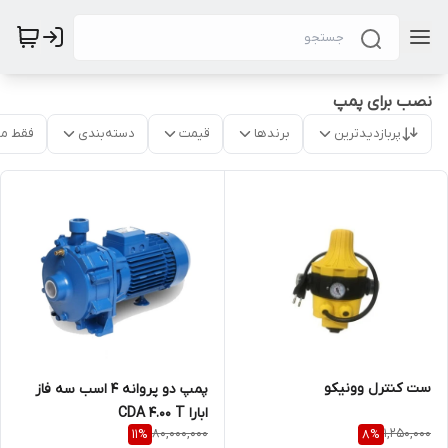
نصب برای پمپ
پربازدیدترین
برندها
قیمت
دسته‌بندی
فقط م
ست کنترل وونیکو
پمپ دو پروانه 4 اسب سه فاز
ابارا CDA 4.00 T
80,000,000
1,250,000
11
%
8
%