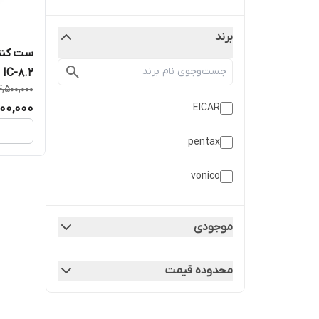
برند
ست کنتر
IC-8.2
4,500,000
00,000
EICAR
pentax
vonico
موجودی
محدوده قیمت