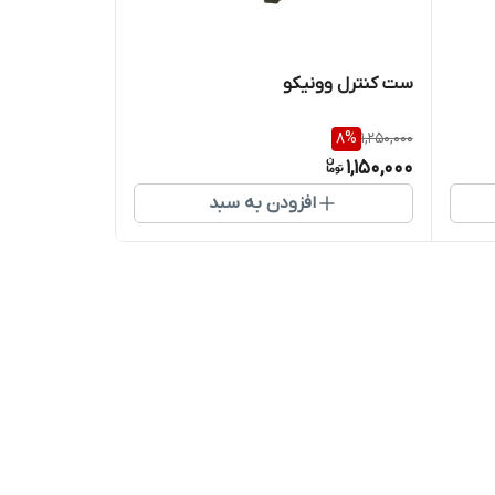
ست کنترل وونیکو
8
%
1,250,000
1,150,000
افزودن به سبد