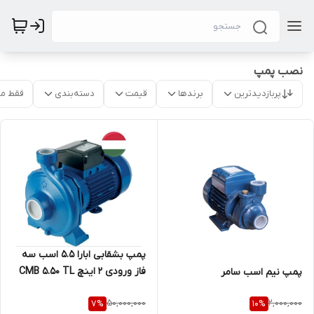
نصب پمپ
پربازدیدترین
برندها
قیمت
دسته‌بندی
فقط م
پمپ بشقابی ابارا 5.5 اسب سه
فاز ورودی 2 اینچ CMB 5.50 TL
پمپ نیم اسب سامر
50,000,000
2,000,000
7
%
10
%