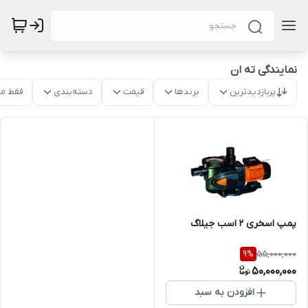
نمایندگی ته ان
پربازدیدترین
برندها
قیمت
دسته‌بندی
فقط م
پمپ اسخری 2 اسب جیلاگ
55,000,000
9
%
50,000,000
افزودن به سبد