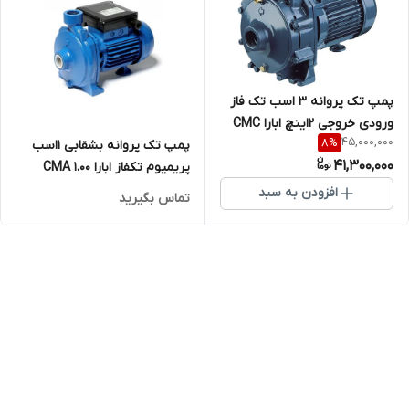
پمپ تک پروانه 3 اسب تک فاز
ورودی خروجی 2اینچ ابارا CMC
45,000,000
8
%
پمپ تک پروانه بشقابی 1اسب
3.00 M(L)
41,300,000
پریمیوم تکفاز ابارا CMA 1.00
M(L)
افزودن به سبد
تماس بگیرید