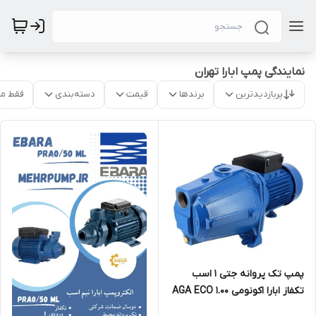
نمایندگی پمپ ابارا تهران
پربازدیدترین
برندها
قیمت
دسته‌بندی
فقط م
پمپ تک پروانه جتی 1 اسب
تکفاز ابارا اکونومی AGA ECO 1.00
M(L)