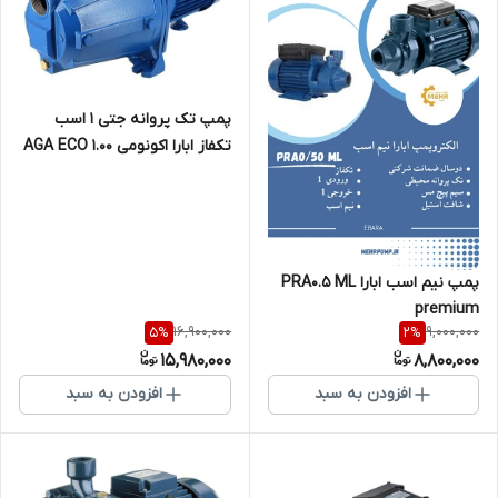
پمپ تک پروانه جتی 1 اسب
تکفاز ابارا اکونومی AGA ECO 1.00
M(L)
پمپ نیم اسب ابارا PRA0.5 ML
premium
16,900,000
9,000,000
5
%
2
%
15,980,000
8,800,000
افزودن به سبد
افزودن به سبد