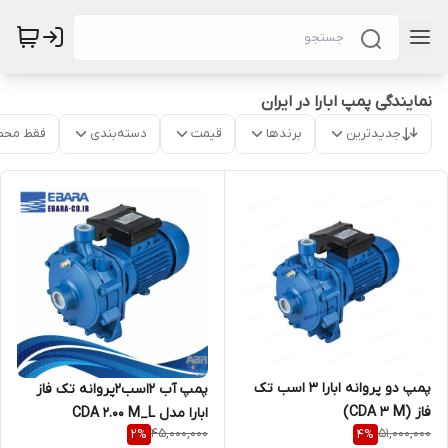
نمایندگی پمپ ابارا در ایران
جدیدترین
برندها
قیمت
دسته‌بندی
فقط محص
پمپ دو پروانه ابارا 3 اسب تک
پمپ آب 2اسب2پروانه تک فاز
فاز (CDA 3 M)
ابارا مدل CDA 2.00 M_L
45,000,000
51,000,000
2
%
4
%