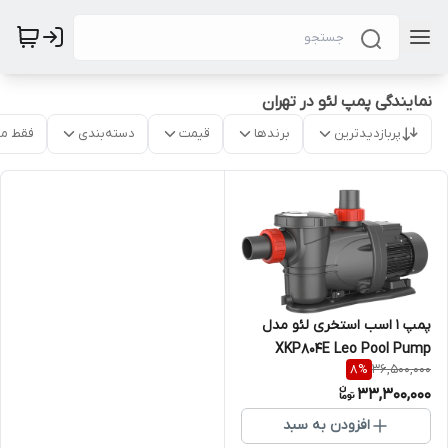
نمایندگی پمپ لئو در تهران
پربازدیدترین
برندها
قیمت
دسته‌بندی
فقط م
پمپ 1 اسب استخری لئو مدل
XKP804E Leo Pool Pump
36,500,000
8
%
33,300,000
افزودن به سبد