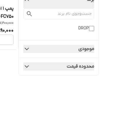
پم
FC750
7,200,000
DROP
890,000
موجودی
محدوده قیمت