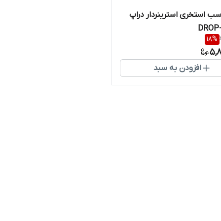
پ 1 اسب استخری استرینردار دراپ
DROP-
18
%
5,
افزودن به سبد