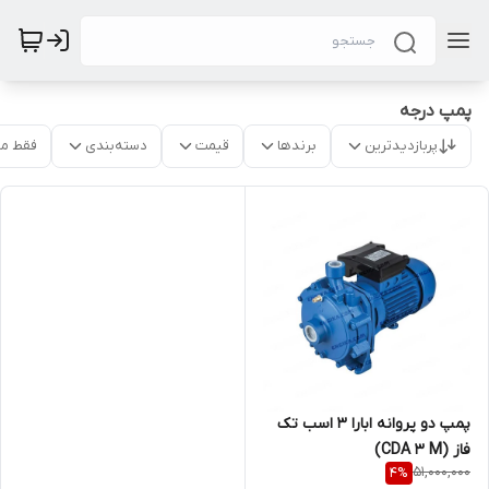
پمپ درجه
پربازدیدترین
برندها
قیمت
دسته‌بندی
فقط م
پمپ دو پروانه ابارا 3 اسب تک
فاز (CDA 3 M)
51,000,000
4
%