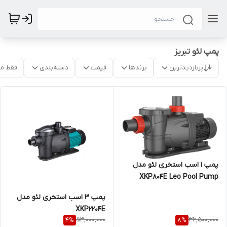
پمپ لئو تبریز
پربازدیدترین
برندها
قیمت
دسته‌بندی
فقط م
پمپ 1 اسب استخری لئو مدل
XKP804E Leo Pool Pump
پمپ 3 اسب استخری لئو مدل
XKP2204E
53,000,000
36,500,000
4
%
8
%