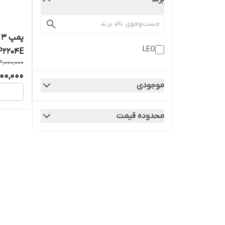
پ
LEO
P2204E
,000,000
00,000
موجودی
محدوده قیمت