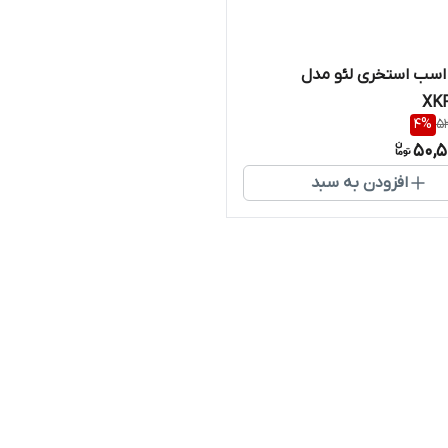
مپ 3 اسب استخری لئو مدل
XK
4
%
53
50,5
افزودن به سبد