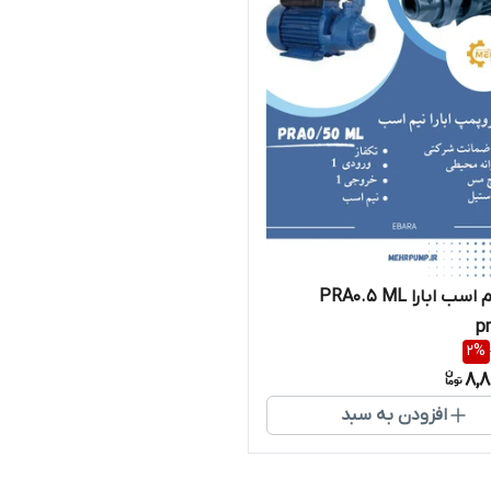
پمپ نیم اسب ابارا PRA0.5 ML
p
2
%
8,8
افزودن به سبد