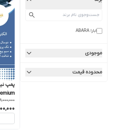
ابارا ABARA
موجودی
محدوده قیمت
remium
9,000,000
00,000