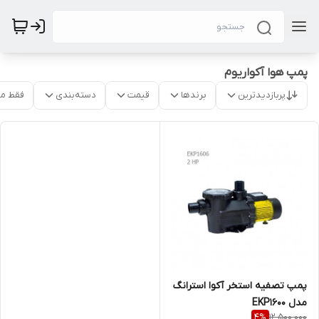
پمپ هوا آکواریوم
پربازدیدترین
برندها
قیمت
دسته‌بندی
فقط م
پمپ تصفیه استخر آکوا استرانگ
مدل EKP1600
12,500,000
4
%