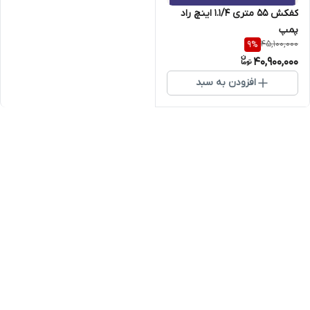
کفکش 55 متری 1.1/4 اینچ راد
پمپ
45,100,000
9
%
40,900,000
افزودن به سبد