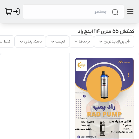
کفکش 55 متری 114 اینچ راد
پربازدیدترین
برندها
قیمت
دسته‌بندی
فقط م