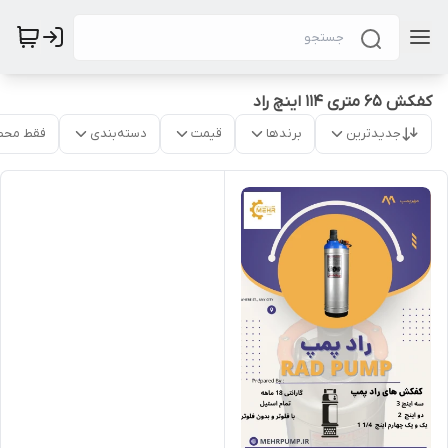
کفکش 65 متری 114 اینچ راد
جدیدترین
برندها
قیمت
دسته‌بندی
فقط محص