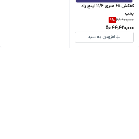
کفکش 65 متری 1.1/4 اینچ راد
پمپ
48,900,000
9
%
44,420,000
افزودن به سبد