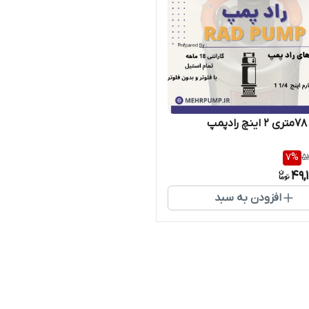
پ
7
%
5
49,
افزودن به سبد