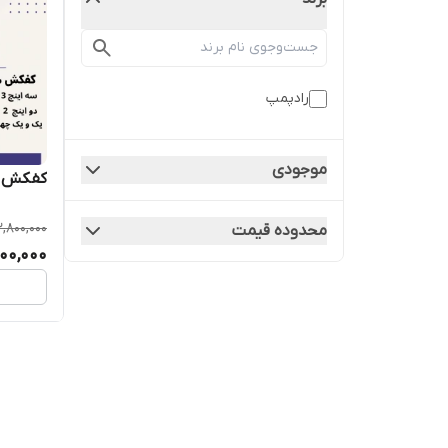
رادپمپ
موجودی
کفکش 78متری 2 اینچ رادپم
2,800,000
محدوده قیمت
100,000