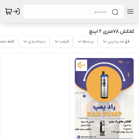
کفکش 78متری 2 اینچ
جدیدترین
برندها
قیمت
دسته‌بندی
فقط محص