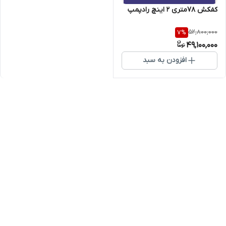
کفکش 78متری 2 اینچ رادپمپ
52,800,000
7
%
49,100,000
افزودن به سبد