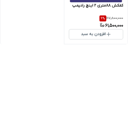
کفکش 88متری 2 اینچ رادپمپ
67,800,000
9
%
61,500,000
افزودن به سبد