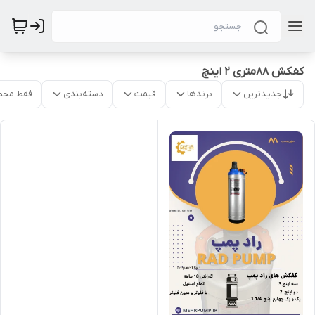
کفکش 88متری 2 اینچ
جدیدترین
برندها
قیمت
دسته‌بندی
فقط محص