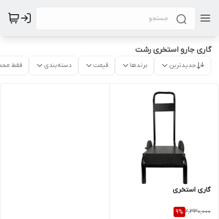
گاری جارو استخری رشت
جدیدترین
برندها
قیمت
دسته‌بندی
فقط محص
گاری استخری
2,330,000
9
%