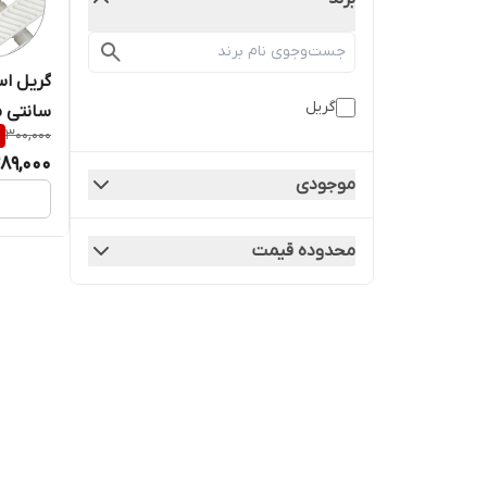
گریل
سانتی م
%
300,000
89,000
موجودی
محدوده قیمت