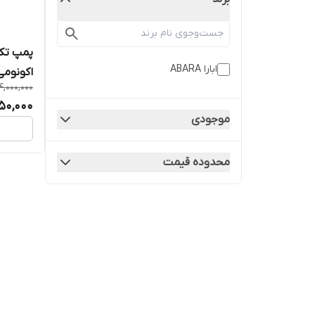
ابارا ABARA
اکونومی ابارا  M(L
4,000,000
650,000
موجودی
محدوده قیمت