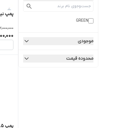
پمپ نیم ا
GREEN
12,000,000
000,000
موجودی
محدوده قیمت