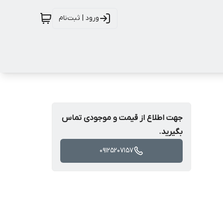
ورود | ثبت‌نام
جهت اطلاع از قیمت و موجودی تماس
بگیرید.
09125207157