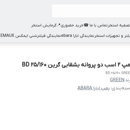
صفیه استخر
تماس با ما ☎
خرید حضوری📍
گرمایش استخر
نمایندگی ابارا ebara
نمایندگی فیلترشنی ایمکس EMAUX
ب دو پروانه بشقابی گرین BD 25/160
BD 25/160 GRE
ند:
GREEN
ته‌بندی
:
پمپ ابارا ABARA