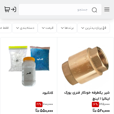
پربازدیدترین
برندها
قیمت
دسته‌بندی
فقط م
شیر یکطرفه خودکار فنری یورک
کادکبود
ایتالیا 1 اینچ
700,000
625,000
21
%
16
%
550,000
520,000