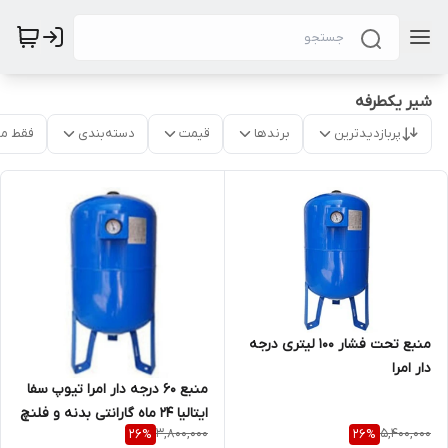
شیر یکطرفه
پربازدیدترین
برندها
قیمت
دسته‌بندی
فقط م
منبع تحت فشار 100 لیتری درجه
دار امرا
منبع 60 درجه دار امرا تیوپ سفا
ایتالیا 24 ماه گارانتی بدنه و فلنچ
3,800,000
5,400,000
26
%
26
%