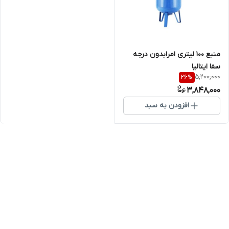
منبع 100 لیتری امرابدون درجه
سفا ایتالیا
5,200,000
26
%
3,848,000
افزودن به سبد