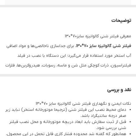
خدمات پس از
10 سال
فروش
توضیحات
قابلیت تحمل فشار
3 الی 5 بار
معرفی فیلتر شنی گالوانیزه سایز70*130
فیلتر شنی گالوانیزه
سایز 70*130
، برای جداسازی ناخالصی‌ها و مواد اضافی
قابلیت تحمل دما
99 درجه سانتی گراد
آب استخر مورد استفاده قرار می‌گیرد؛ این دستگاه با نصب در فیلد
گارانتی
5 سال
فیلتراسیون، ذرات کوچکی مثل شن و ماسه، رسوبات، هیدروکربن‌ها، فلزات
و دیگر مواد مضر را از آب جدا می‌کند.
در این مدل فیلترشنی گالوانیزه از سیلیس معدنی، به عنوان مدیای
نقد و بررسی
تصفیه استفاده می‌شود؛ این سیلیس دارای خلوص 98 درصد بوده و به
نکات ایمنی و نگهداری فیلتر شنی گالوانیزه سایز 70*130
صورت لایه لایه در مخزن فیلتر شنی انباشت می‌گردد.
دمای محیط نصب این فیلتر شنی (ترجیحا موتورخانه استخر) نباید زیر
همانطور که از عنوان این فیلتر شنی پیداست، بدنه آن از ورق گالوانیزه
صفر درجه سانتیگراد باشد.
قبل از ثبت سفارش باید ابعاد دریچه موتورخانه و محل نصب فیلتر
مقاوم در برابر ضربه و زنگ زدگی ساخته شده است که باعث افزایش
شنی بررسی شود.
طول عمر و عملکرد دستگاه می‌شود.
همانطور که گفته شد محدوده فشار کاری قابل تحمل در این محصول،