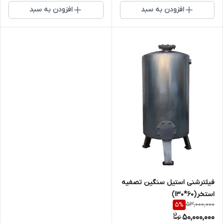
افزودن به سبد
افزودن به سبد
فیلترشنی استیل سنگین تصفیه
استخر(60*130)
53,000,000
5
%
50,000,000