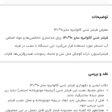
گارانتی
5 سال
توضیحات
معرفی فیلتر شنی گالوانیزه سایز90*130
فیلتر شنی گالوانیزه
سایز 90*130
، برای جداسازی ناخالصی‌ها و مواد اضافی
آب استخر مورد استفاده قرار می‌گیرد؛ این دستگاه با نصب در فیلد
فیلتراسیون، ذرات کوچکی مثل شن و ماسه، رسوبات، هیدروکربن‌ها، فلزات
و دیگر مواد مضر را از آب جدا می‌کند.
در این مدل فیلترشنی گالوانیزه از سیلیس معدنی، به عنوان مدیای
نقد و بررسی
تصفیه استفاده می‌شود؛ این سیلیس دارای خلوص 98 درصد بوده و به
نکات ایمنی و نگهداری فیلتر شنی گالوانیزه سایز 90*130
صورت لایه لایه در مخزن فیلتر شنی انباشت می‌گردد.
دمای محیط نصب این فیلتر شنی (ترجیحا موتورخانه استخر) نباید زیر
همانطور که از عنوان این فیلتر شنی پیداست، بدنه آن از ورق گالوانیزه
صفر درجه سانتیگراد باشد.
قبل از ثبت سفارش باید ابعاد دریچه موتورخانه و محل نصب فیلتر
مقاوم در برابر ضربه و زنگ زدگی ساخته شده است که باعث افزایش
شنی بررسی شود.
طول عمر و عملکرد دستگاه می‌شود.
همانطور که گفته شد محدوده فشار کاری قابل تحمل در این محصول،