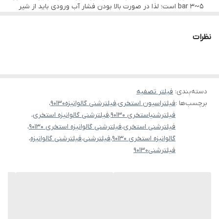
5~3 bar است؛ لذا در صورت بالا بودن فشار آب ورودی باید از شیر
لازم به ذکر است قیمت درج شده در سایت بدون در نظر گرفتن مدار
فشارشکن استفاده شود.
شیرهای فشارشکن باید به صورت دوره‌ای بررسی و بازدید شوند.
لوله‌کشی و سیلیس می‌باشد.
هرگز از اسید برای شستشوی سیلیس استفاده نشود و در زمان
نظرات
اسیدشویی استخر، فیلتر شنی گالوانیزه باید از مدار تصفیه خارج شود.
ویژگی‌های فیلتر شنی گالوانیزه سایز90*130
مقاومت بالا در برابر شکستگی و زنگ زدگی
مجهز به نازل نمکدانی دابل دیش
دسته‌بندی
:
فیلتر تصفیه
برچسب‌ها :
فیلتراسیون استخری
،
فیلترشنی گالوانیزه90130
،
قابلیت تحمل دما تا 99 درجه سانتیگراد
فیلترشنیاستخری 90130
،
فیلترشنی گالوانیزه استخری
،
نگهداری آسان
فیلترشنی استخری
،
فیلترشنی گالوانیزه استخری 90130
،
قابلیت تحمل فشار تست در محدوده 6~0 bar
گالوانیزه استخری 90130
،
فیلترشنی
،
فیلترشنی گالوانیزه
،
فیلترشنی90130
قابلیت تحمل فشار کاری 5~3 bar
دارای قطر 50cm
دارای ارتفاع 80cm
دارای اتصالات ورودی و خروجی با سایز: ½ 1 اینچ
مجهز به پایه‌های مستحکم از جنس گالوانیزه و قلاب حمل با جرثقیل