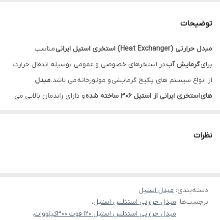
لوله های داخلی
استنلس استیل
توضیحات
فوت
90
مبدل حرارتی (Heat Exchanger) استخری استیل ایرانی
مناسب
برای
گرمایش آب
در استخرهای خصوصی و عمومی بوسیله انتقال حرارت
از انواع سیستم های پکیج گرمایشی و موتورخانه می باشد.
مبدل
های استخری ایرانی از استیل 306 ساخته شده
و دارای راندمان بالایی می
باشد. هفت سایز مختلف مبدل های استخری ایرانی قابلیت تامین
گرمایش جکوزی و استخرهای کوچک و بزرگ را دارا می‌باشند.
نظرات
مبدل گرمایش استخر ایرانی اِچ‌وَک پول دارای ابعاد مناسب، پلیت داخلی و
بدنه رنگ شده بوده و با انواع مختلف سیستم های گرمایشی از جمله
دیگ های آبگرم چدنی و فولادی و پکیج های گرمایش استخر هماهنگ
دسته‌بندی
:
مبدل استیل
می‌باشد. مبدل گرمایش استخر به تنهایی کار گرمایش استخر را انجام
برچسب‌ها :
مبدل حرارتی استنلس استیل
،
نمیدهد بلکه نیازمند یک منبع گرمایشی اولیه بوده که آب داغ را تامین
مبدل حرارتی استنلس استیل 120 فوت 300کیلووات
،