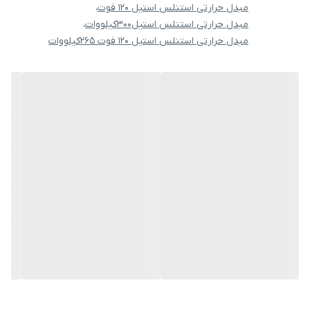
نموده و بوسیله تبادل، آب استخر یا جکوزی را گرم مینماید.
مبدل حرارتی استنلس استیل 120 فوت
،
مبدل حرارتی استنلس استیل300کیلووات
،
مبدل حرارتی استخری 36 فوت استیل ایرانی با ظرفیت 80 کیلووات معادل
مبدل حرارتی استنلس استیل 120 فوت 265کیلووات
70000 کیلوکالری مناسب برای استخر های سرپوشیده تا 80 متر مکعب و
استخر های روباز تا 40 متر مکعب (استاندارد گرمایش 12 ساعته) می‌باشد.