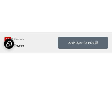
5,700,000
8
%
افزودن به سبد خرید
5,220,000
برگشت به بالا