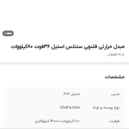
مبدل حرارتی فلنچی ستنلس استیل 36فوت 80کیلووات
برند:
مبدل
مشخصات
جنس
استیل 304
نوع پوسته و لوله
Shell & tube
ظرفیت
200 کیلووات 140000 کیلوکالری