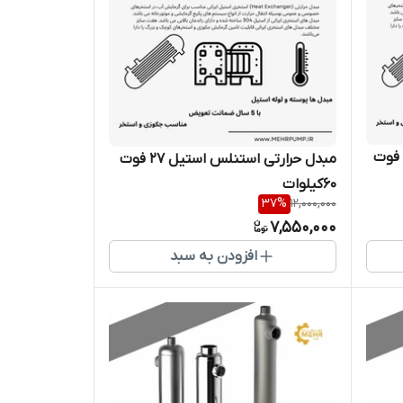
بدل حرارتی استنلس استیل 36 فوت
مبدل حرارتی استنلس استیل 27 فوت
60کیلوات
37
%
12,000,000
7,550,000
افزودن به سبد