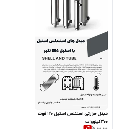
مبدل حرارتی استنلس استیل 120 فوت
300کیلووات
10
%
50,000,000