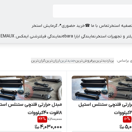
صفیه استخر
تماس با ما ☎
خرید حضوری📍
گرمایش استخر
نمایندگی ابارا ebara
نمایندگی فیلترشنی ایمکس EMAUX
 براساس:
پربازدیدترین
پرفروش‌ترین
جدیدترین
ارزان‌ترین
گران‌ترین
مبدل حرارتی فلنچی ستنلس استیل
مبدل حرارتی فلنچی ستنلس اس
18فوت 40کیلووات
44
%
7,200,000
16
%
4,030,000
5,0