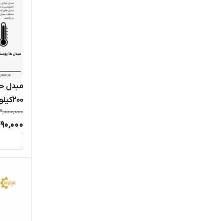
200کیلووات
,000,000
90,000