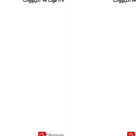
120 فوت 300کیلووات
2
%
35,000,000
9
%