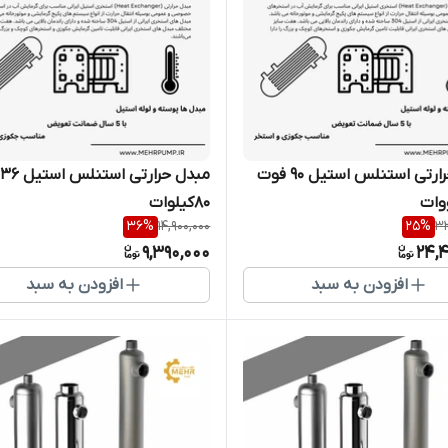
مبدل حرارتی استنلس استیل 90 فوت
م
80کیلوات
36
%
14,900,000
25
%
33
9,390,000
24,4
افزودن به سبد
افزودن به سبد