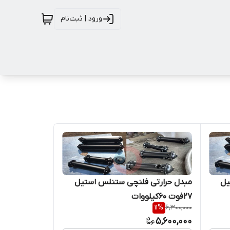
ورود | ثبت‌نام
تیل
مبدل حرارتی فلنچی ستنلس استیل
27فوت 60کیلووات
11
%
6,300,000
5,600,000