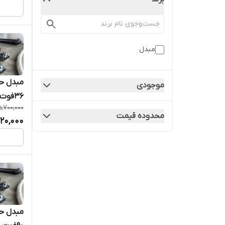
مبدل
موجودی
36فوت 80کیلووات
5,700,000
محدوده قیمت
220,000