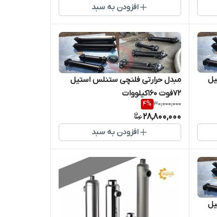
افزودن به سبد
تیل
مبدل حرارتی فلنچی ستنلس استیل
72فوت 160کیلووات
4
%
30,000,000
28,800,000
افزودن به سبد
تیل