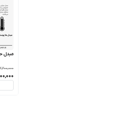
مبدل حر
2,200,000
000,000