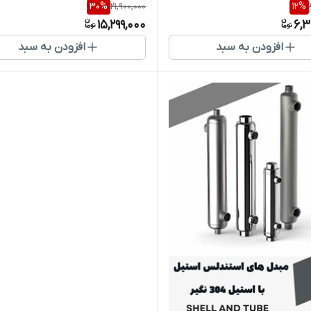
30
%
21,900,000
12
%
15,299,000
6,3
افزودن به سبد
افزودن به سبد