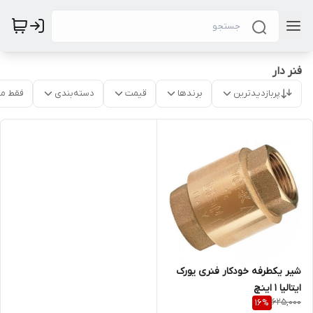
فنر دار
پربازدیدترین
برندها
قیمت
دسته‌بندی
فقط م
شیر یکطرفه خودکار فنری یورک
ایتالیا 1 اینچ
625,000
16
%