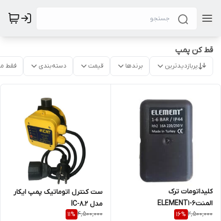
قط کن پمپ
پربازدیدترین
برندها
قیمت
دسته‌بندی
فقط م
کلیداتومات ترک
ست کنترل اتوماتیک پمپ ایکار
المنتELEMENT1-6
مدل IC-8.2
4,500,000
2,500,000
11
%
16
%