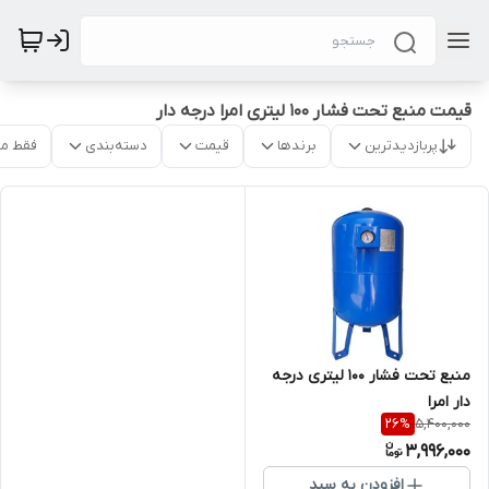
قیمت منبع تحت فشار 100 لیتری امرا درجه دار
پربازدیدترین
برندها
قیمت
دسته‌بندی
فقط م
منبع تحت فشار 100 لیتری درجه
دار امرا
5,400,000
26
%
3,996,000
افزودن به سبد