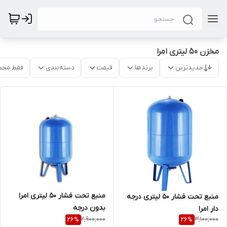
مخزن 50 لیتری امرا
جدیدترین
برندها
قیمت
دسته‌بندی
فقط محص
منبع تحت فشار 50 لیتری امرا
منبع تحت فشار 50 لیتری درجه
بدون درجه
دار امرا
2,900,000
3,100,000
26
%
26
%