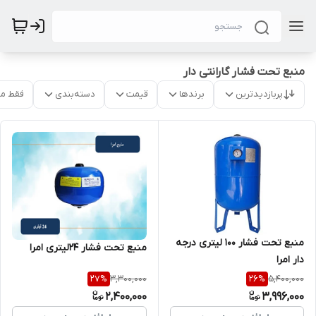
منبع تحت فشار گارانتی دار
پربازدیدترین
برندها
قیمت
دسته‌بندی
فقط م
منبع تحت فشار 100 لیتری درجه
منبع تحت فشار 24لیتری امرا
دار امرا
3,300,000
5,400,000
27
%
26
%
2,400,000
3,996,000