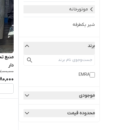
موتورخانه
شیر یکطرفه
برند
دار
7,000,000
EMRA
980,000
موجودی
محدوده قیمت