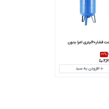
منبع تحت فشار۶۰لیتری امرا بدون
26
%
2,
افزودن به سبد