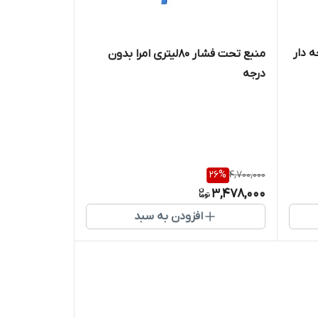
منبع تحت فشار ۸۰لیتری امرا بدون
درجه
26
%
4,700,000
3,478,000
افزودن به سبد