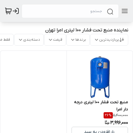
نماینده منبع تحت فشار 100 لیتری امرا تهران
پربازدیدترین
برندها
قیمت
دسته‌بندی
فقط م
منبع تحت فشار 100 لیتری درجه
دار امرا
5,400,000
26
%
3,996,000
افزودن به سبد